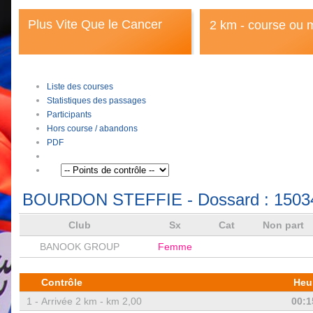
Plus Vite Que le Cancer
2 km - course ou 
Liste des courses
Statistiques des passages
Participants
Hors course / abandons
PDF
BOURDON STEFFIE
- Dossard :
1503
Club
Sx
Cat
Non part
BANOOK GROUP
Femme
Contrôle
Heu
1 -
Arrivée 2 km - km 2,00
00:1