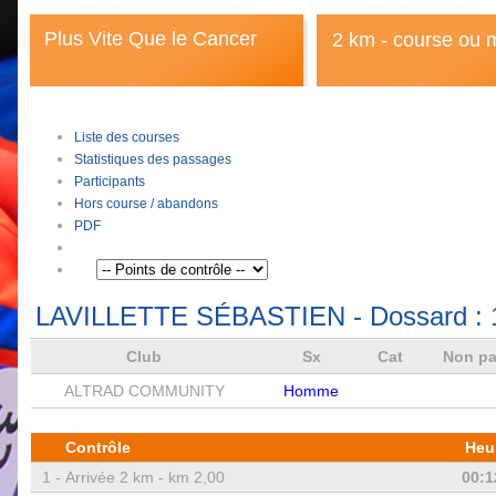
Plus Vite Que le Cancer
2 km - course ou 
Liste des courses
Statistiques des passages
Participants
Hors course / abandons
PDF
LAVILLETTE SÉBASTIEN
- Dossard :
Club
Sx
Cat
Non pa
ALTRAD COMMUNITY
Homme
Contrôle
Heu
1 -
Arrivée 2 km - km 2,00
00:1