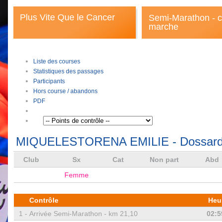
Plus Vite Que le Cancer
Semi-Marathon - c
marche
Liste des courses
Statistiques des passages
Participants
Hors course / abandons
PDF
MIQUELESTORENA EMILIE
- Dossard
Club
Sx
Cat
Non part
Abd
Femme
Contrôle
Heu
1 -
Arrivée Semi-Marathon - km 21,10
02:5