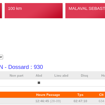
100 km
MALAVAL SEBAST
N
- Dossard :
930
Non part
Abd
Lieu abd
Disq
Ho
Heure Passage
Tps
Clt
12:46:45
(28-09)
02:47:10
634