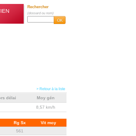
Rechercher
IEN
(dossard ou nom)
OK
> Retour à la liste
rs délai
Moy gén
8,57 km/h
Rg Sx
Vit moy
561