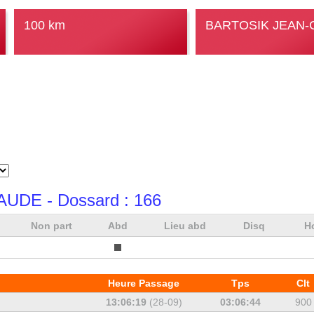
100 km
BARTOSIK JEAN-
LAUDE
- Dossard :
166
Non part
Abd
Lieu abd
Disq
H
Heure Passage
Tps
Clt
13:06:19
(28-09)
03:06:44
900