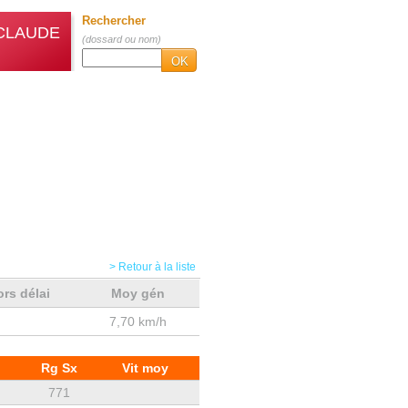
Rechercher
CLAUDE
(dossard ou nom)
OK
> Retour à la liste
ors délai
Moy gén
7,70 km/h
Rg Sx
Vit moy
771