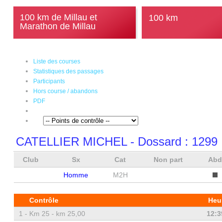
100 km de Millau et
100 km
Marathon de Millau
Liste des courses
Statistiques des passages
Participants
Hors course / abandons
PDF
CATELLIER MICHEL
- Dossard :
1299
Club
Sx
Cat
Non part
Ab
Homme
M2H
Contrôle
Heu
1 -
Km 25 - km 25,00
12:3