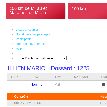
100 km de Millau et
100 km
Marathon de Millau
Liste des courses
Statistiques des passages
Participants
Hors course / abandons
PDF
ILLIEN MARIO
- Dossard :
1225
Club
Sx
Cat
Non part
Ab
Homme
M2H
Contrôle
Heu
1 -
Km 25 - km 25,00
12:2