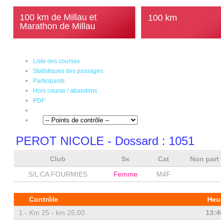
100 km de Millau et
100 km
Marathon de Millau
Liste des courses
Statistiques des passages
Participants
Hors course / abandons
PDF
PEROT NICOLE
- Dossard :
1051
Club
Sx
Cat
Non part
S/L CA FOURMIES
Femme
M4F
Contrôle
Heu
1 -
Km 25 - km 25,00
13:4