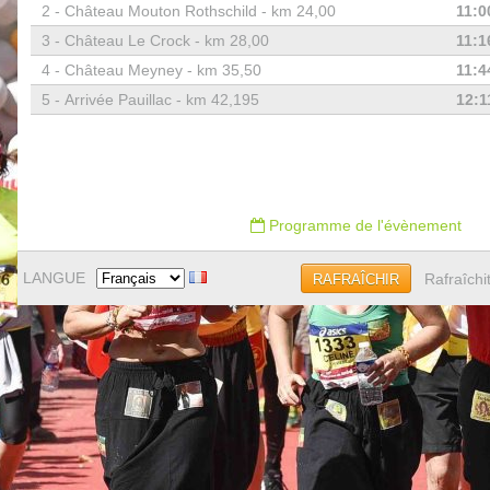
2 -
Château Mouton Rothschild - km 24,00
11:0
3 -
Château Le Crock - km 28,00
11:1
4 -
Château Meyney - km 35,50
11:4
5 -
Arrivée Pauillac - km 42,195
12:1
Programme de l'évènement
LANGUE
Rafraîchi
RAFRAÎCHIR