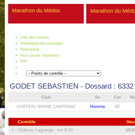
Marathon du Médoc
Marathon du Méd
Liste des courses
Statistiques des passages
Participants
Hors course / abandons
PDF
GODET SEBASTIEN
- Dossard :
6332
Club
Sx
Cat
No
CHÂTEAU BRANE CANTENAC
Homme
SE
Contrôle
Heu
1 -
Château Lagrange - km 8,50
10:0