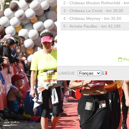
2 -
Château Mouton Rothschild - km
3 -
Château Le Crock - km 28,00
4 -
Château Meyney - km 35,50
5 -
Arrivée Pauillac - km 42,195
Pro
LANGUE