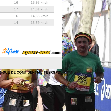
16
15,98 km/h
17
14,61 km/h
16
14,65 km/h
14
13,59 km/h
TIQUE DE CONFIDENTIALITE (RGPD)