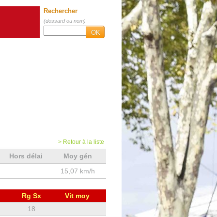
Rechercher
(dossard ou nom)
OK
> Retour à la liste
Hors délai
Moy gén
15,07 km/h
Rg Sx
Vit moy
18