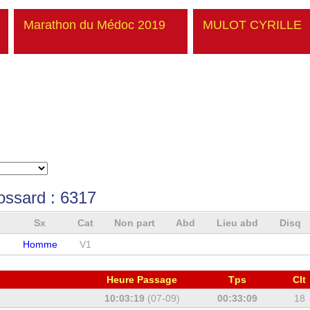
Marathon du Médoc 2019
MULOT CYRILLE
ossard :
6317
Sx
Cat
Non part
Abd
Lieu abd
Disq
Homme
V1
Heure Passage
Tps
Clt
10:03:19
(07-09)
00:33:09
18