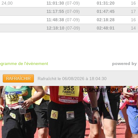
 24,00
11:01:30
(07-09)
01:31:20
16
11:17:55
(07-09)
01:47:45
17
11:48:38
(07-09)
02:18:28
16
12:18:10
(07-09)
02:48:01
14
gramme de l'évènement
powered by
Rafraîchit le 06/08/2026 à 18:04:30
RAFRAÎCHIR
LE-SPORTIF.COM
|
POLI