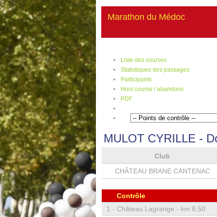
Marathon du Médoc
Liste des courses
Statistiques des passages
Participants
Hors course / abandons
PDF
MULOT CYRILLE
- D
Club
CHÂTEAU BRANE CANTENAC
Contrôle
1 -
Château Lagrange - km 8,50