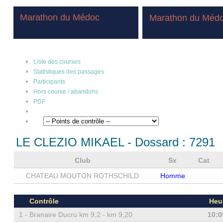
Marathon du Médoc
Marathon du Méd
Liste des courses
Statistiques des passages
Participants
Hors course / abandons
PDF
LE CLEZIO MIKAEL
- Dossard :
7291
Club
Sx
Cat
CHATEAU MOUTON ROTHSCHILD
Homme
Contrôle
Heu
1 -
Branaire Ducru km 9,2 - km 9,20
10:0