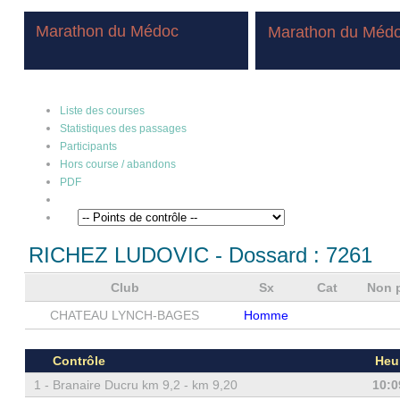
Marathon du Médoc
Marathon du Méd
Liste des courses
Statistiques des passages
Participants
Hors course / abandons
PDF
RICHEZ LUDOVIC
- Dossard :
7261
Club
Sx
Cat
Non 
CHATEAU LYNCH-BAGES
Homme
Contrôle
Heu
1 -
Branaire Ducru km 9,2 - km 9,20
10:0