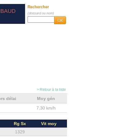
Rechercher
IBAUD
(dossard ou nom)
OK
> Retour à la liste
rs délai
Moy gén
7,30 km/h
Rg Sx
Vit moy
1
1329