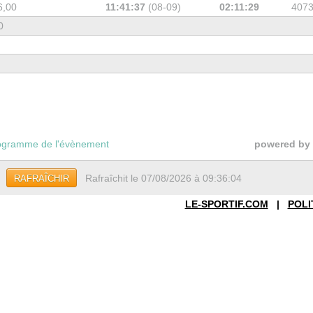
6,00
11:41:37
(08-09)
02:11:29
407
0
gramme de l'évènement
powered by
Rafraîchit le 07/08/2026 à 09:36:04
RAFRAÎCHIR
LE-SPORTIF.COM
|
POLI