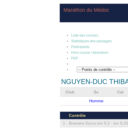
Marathon du Médoc
Liste des courses
Statistiques des passages
Participants
Hors course / abandons
PDF
NGUYEN-DUC THIB
Club
Sx
Cat
Homme
Contrôle
1 -
Branaire Ducru km 9,2 - km 9,20