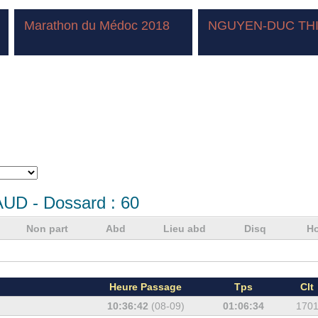
Marathon du Médoc 2018
NGUYEN-DUC TH
AUD
- Dossard :
60
Non part
Abd
Lieu abd
Disq
Ho
Heure Passage
Tps
Clt
10:36:42
(08-09)
01:06:34
170