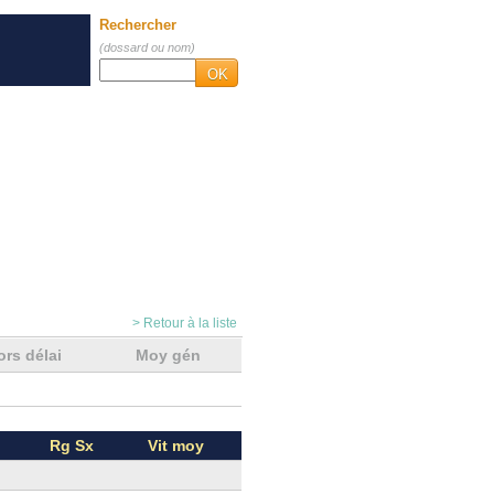
Rechercher
(dossard ou nom)
OK
> Retour à la liste
ors délai
Moy gén
Rg Sx
Vit moy