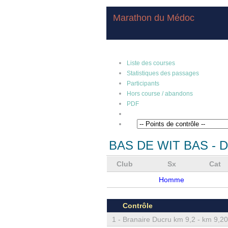
Marathon du Médoc
Liste des courses
Statistiques des passages
Participants
Hors course / abandons
PDF
BAS DE WIT BAS
- D
Club
Sx
Cat
Homme
Contrôle
1 -
Branaire Ducru km 9,2 - km 9,20