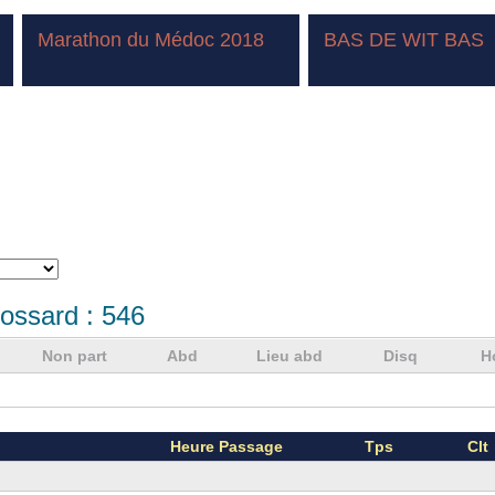
Marathon du Médoc 2018
BAS DE WIT BAS
ossard :
546
Non part
Abd
Lieu abd
Disq
H
Heure Passage
Tps
Clt