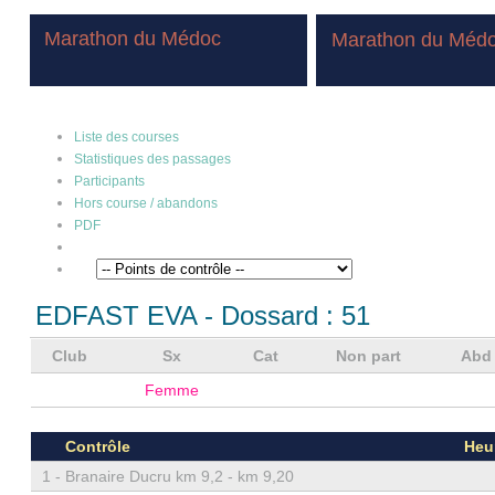
Marathon du Médoc
Marathon du Méd
Liste des courses
Statistiques des passages
Participants
Hors course / abandons
PDF
EDFAST EVA
- Dossard :
51
Club
Sx
Cat
Non part
Ab
Femme
Contrôle
Heu
1 -
Branaire Ducru km 9,2 - km 9,20