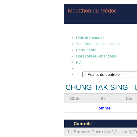
Marathon du Médoc
Liste des courses
Statistiques des passages
Participants
Hors course / abandons
PDF
CHUNG TAK SING
- 
Club
Sx
Cat
Homme
Contrôle
1 -
Branaire Ducru km 9,2 - km 9,20