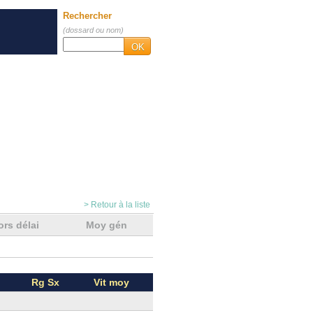
Rechercher
(dossard ou nom)
OK
> Retour à la liste
ors délai
Moy gén
Rg Sx
Vit moy