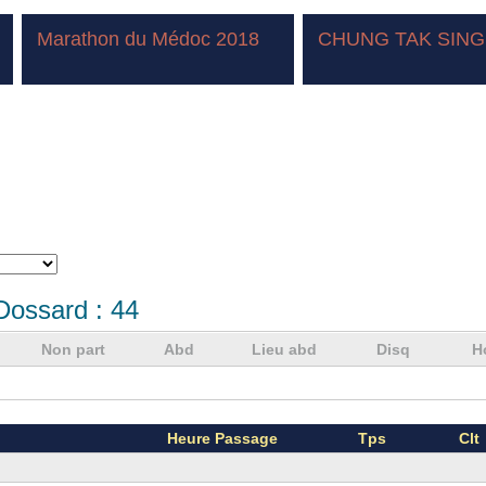
Marathon du Médoc 2018
CHUNG TAK SING
Dossard :
44
Non part
Abd
Lieu abd
Disq
H
Heure Passage
Tps
Clt