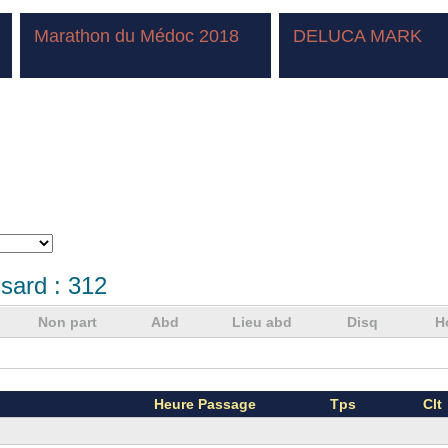
Marathon du Médoc 2018
DELUCA MARK
sard :
312
Non part
Abd
Lieu abd
Disq
H
Heure Passage
Tps
Clt