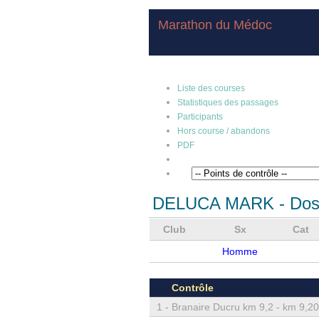
Marathon du Médoc
Liste des courses
Statistiques des passages
Participants
Hors course / abandons
PDF
DELUCA MARK
- Dos
Club
Sx
Cat
Homme
Contrôle
1 -
Branaire Ducru km 9,2 - km 9,20