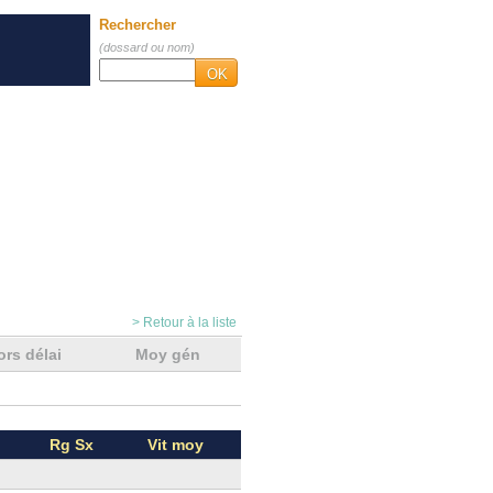
Rechercher
(dossard ou nom)
OK
> Retour à la liste
ors délai
Moy gén
Rg Sx
Vit moy