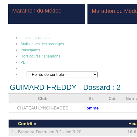
Marathon du Médoc
Marathon du Méd
Liste des courses
Statistiques des passages
Participants
Hors course / abandons
PDF
GUIMARD FREDDY
- Dossard :
2
Club
Sx
Cat
Non 
CHATEAU LYNCH-BAGES
Homme
Contrôle
Heu
1 -
Branaire Ducru km 9,2 - km 9,20
10:0