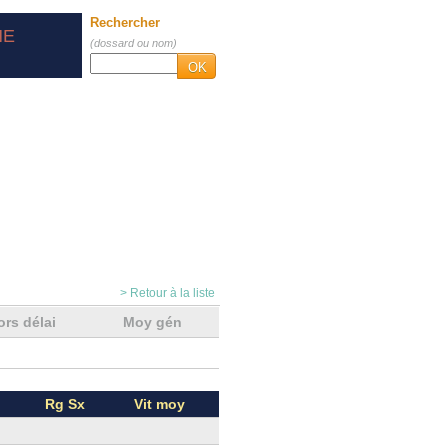
Rechercher
NE
(dossard ou nom)
OK
> Retour à la liste
ors délai
Moy gén
Rg Sx
Vit moy