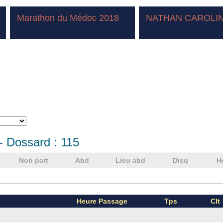
Marathon du Médoc 2018
NATHAN CAROLI
- Dossard :
115
Non part
Abd
Lieu abd
Disq
H
Heure Passage
Tps
Clt