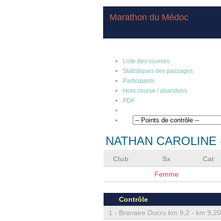
Marathon du Médoc
Liste des courses
Statistiques des passages
Participants
Hors course / abandons
PDF
NATHAN CAROLINE
Club
Sx
Cat
Femme
Contrôle
1 -
Branaire Ducru km 9,2 - km 9,20