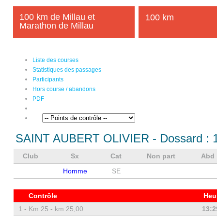
100 km de Millau et
100 km
Marathon de Millau
Liste des courses
Statistiques des passages
Participants
Hors course / abandons
PDF
SAINT AUBERT OLIVIER
- Dossard :
Club
Sx
Cat
Non part
Abd
Homme
SE
Contrôle
Heu
1 -
Km 25 - km 25,00
13:2