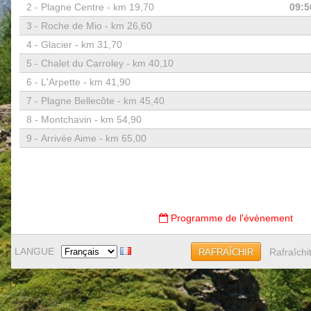
2 -
Plagne Centre - km 19,70
09:5
3 -
Roche de Mio - km 26,60
4 -
Glacier - km 31,70
5 -
Chalet du Carroley - km 40,10
6 -
L'Arpette - km 41,90
7 -
Plagne Bellecôte - km 45,40
8 -
Montchavin - km 54,90
9 -
Arrivée Aime - km 65,00
Programme de l'évènement
LANGUE
Rafraîchi
RAFRAÎCHIR