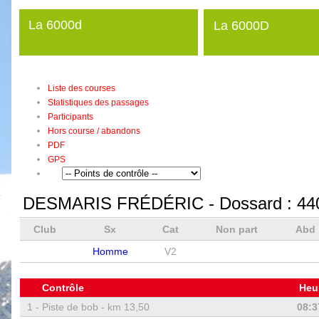
La 6000d
La 6000D
Liste des courses
Statistiques des passages
Participants
Hors course / abandons
PDF
GPS
DESMARIS FRÉDÉRIC
- Dossard :
44
Club
Sx
Cat
Non part
Abd
Homme
V2
Contrôle
Heu
1 -
Piste de bob - km 13,50
08:3