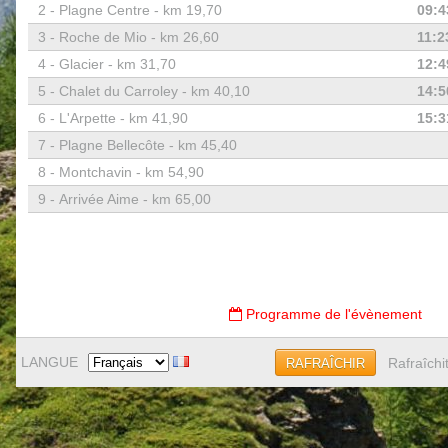
2 -
Plagne Centre - km 19,70
09:4
3 -
Roche de Mio - km 26,60
11:2
4 -
Glacier - km 31,70
12:4
5 -
Chalet du Carroley - km 40,10
14:5
6 -
L'Arpette - km 41,90
15:3
7 -
Plagne Bellecôte - km 45,40
8 -
Montchavin - km 54,90
9 -
Arrivée Aime - km 65,00
Programme de l'évènement
LANGUE
Rafraîchi
RAFRAÎCHIR