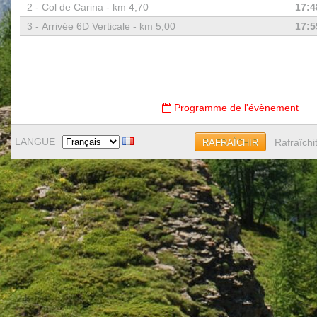
2 -
Col de Carina - km 4,70
17:4
3 -
Arrivée 6D Verticale - km 5,00
17:5
Programme de l'évènement
LANGUE
Rafraîchi
RAFRAÎCHIR