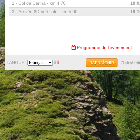
2 -
Col de Carina - km 4,70
18:0
3 -
Arrivée 6D Verticale - km 5,00
18:1
Programme de l'évènement
LANGUE
Rafraîchi
RAFRAÎCHIR