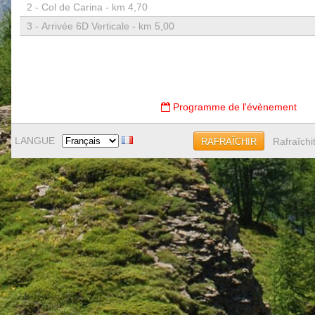
2 -
Col de Carina - km 4,70
3 -
Arrivée 6D Verticale - km 5,00
Programme de l'évènement
LANGUE
Rafraîchi
RAFRAÎCHIR