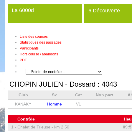
La 6000d
6 Découverte
Liste des courses
Statistiques des passages
Participants
Hors course / abandons
PDF
CHOPIN JULIEN
- Dossard :
4043
Club
Sx
Cat
Non part
A
KANAKY
Homme
V1
Contrôle
Heu
1 -
Chalet de Trieuse - km 2,50
09:5