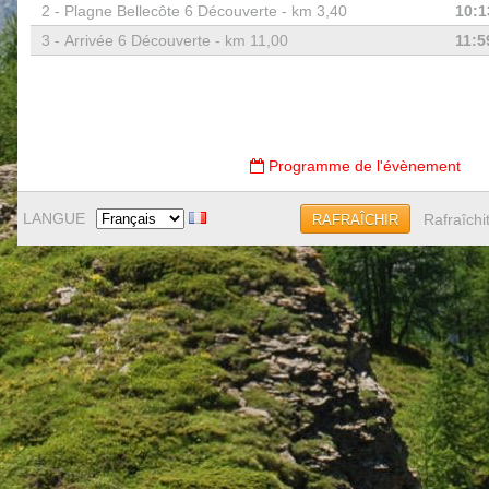
2 -
Plagne Bellecôte 6 Découverte - km 3,40
10:1
3 -
Arrivée 6 Découverte - km 11,00
11:5
Programme de l'évènement
LANGUE
Rafraîchi
RAFRAÎCHIR