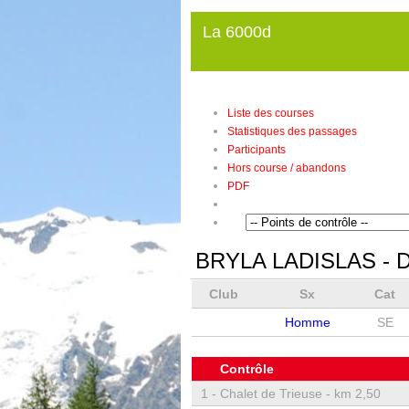
La 6000d
Liste des courses
Statistiques des passages
Participants
Hors course / abandons
PDF
BRYLA LADISLAS
- D
Club
Sx
Cat
Homme
SE
Contrôle
1 -
Chalet de Trieuse - km 2,50