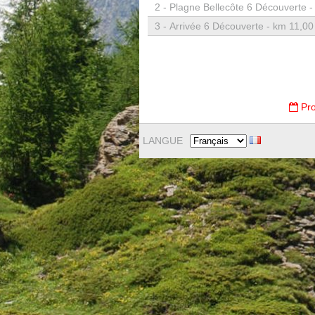
2 -
Plagne Bellecôte 6 Découverte -
3 -
Arrivée 6 Découverte - km 11,00
Pro
LANGUE