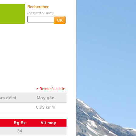
Rechercher
(dossard ou nom)
OK
> Retour à la liste
rs délai
Moy gén
8,99 km/h
Rg Sx
Vit moy
34