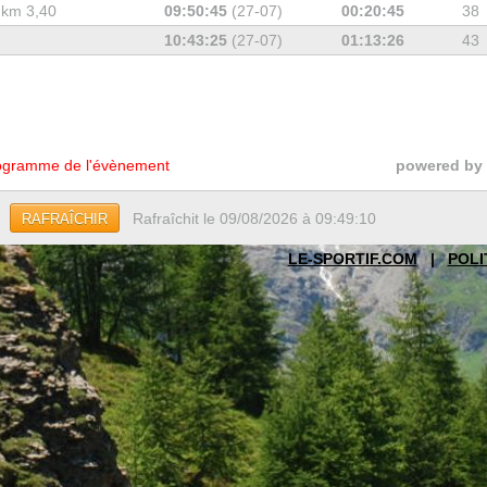
 km 3,40
09:50:45
(27-07)
00:20:45
38
10:43:25
(27-07)
01:13:26
43
gramme de l'évènement
powered by
Rafraîchit le 09/08/2026 à 09:49:10
RAFRAÎCHIR
LE-SPORTIF.COM
|
POLI