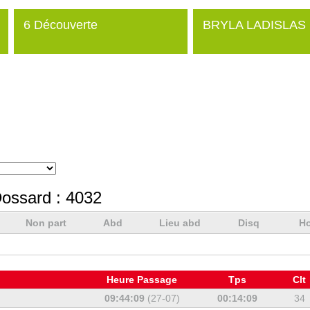
6 Découverte
BRYLA LADISLAS
ossard :
4032
Non part
Abd
Lieu abd
Disq
Ho
Heure Passage
Tps
Clt
09:44:09
(27-07)
00:14:09
34