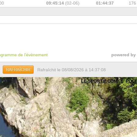
00
09:45:14
(02-06)
01:44:37
176
gramme de l'évènement
powered by
Rafraîchit le 08/08/2026 à 14:37:08
RAFRAÎCHIR
LE-SPORTIF.COM
|
POLI