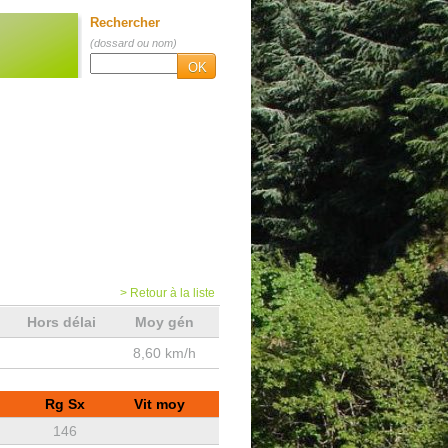
Rechercher
(dossard ou nom)
OK
> Retour à la liste
Hors délai
Moy gén
8,60 km/h
Rg Sx
Vit moy
146