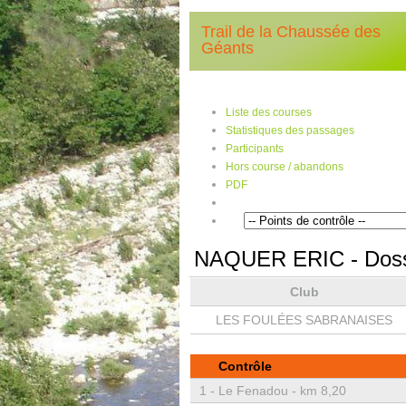
Trail de la Chaussée des
Géants
Liste des courses
Statistiques des passages
Participants
Hors course / abandons
PDF
NAQUER ERIC
- Dos
Club
LES FOULÉES SABRANAISES
Contrôle
1 -
Le Fenadou - km 8,20