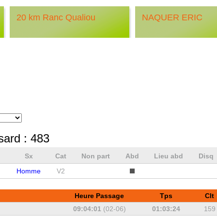
20 km Ranc Qualiou
NAQUER ERIC
sard :
483
Sx
Cat
Non part
Abd
Lieu abd
Disq
Homme
V2
Heure Passage
Tps
Clt
09:04:01
(02-06)
01:03:24
159