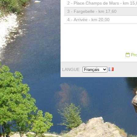
2 -
Place Champs de Mars - km 15,
3 -
Fargebelle - km 17,60
4 -
Arrivée - km 20,00
Pro
LANGUE