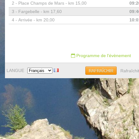
2 -
Place Champs de Mars - km 15,00
09:2
3 -
Fargebelle - km 17,60
09:4
4 -
Arrivée - km 20,00
10:0
Programme de l'évènement
LANGUE
Rafraîchi
RAFRAÎCHIR