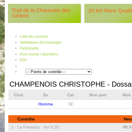
Trail de la Chaussée des
20 km Ranc Quali
Géants
Liste des courses
Statistiques des passages
Participants
Hors course / abandons
PDF
CHAMPENOIS CHRISTOPHE
- Dossa
Club
Sx
Cat
Non part
Abd
Homme
SE
Contrôle
Heu
1 -
Le Fenadou - km 8,20
08:5