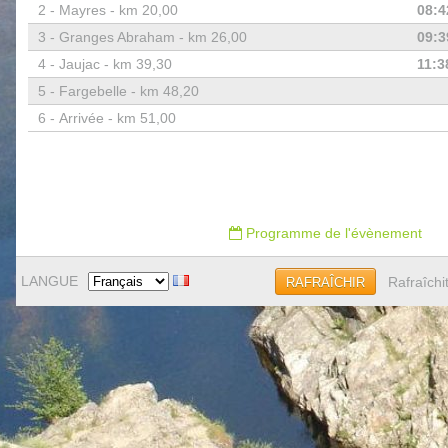
2 -
Mayres - km 20,00
08:4
3 -
Granges Abraham - km 26,00
09:3
4 -
Jaujac - km 39,30
11:3
5 -
Fargebelle - km 48,20
6 -
Arrivée - km 51,00
Programme de l'évènement
LANGUE
Rafraîchi
RAFRAÎCHIR