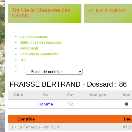
Trail de la Chaussée des
51 km 3 Vallées
Géants
Liste des courses
Statistiques des passages
Participants
Hors course / abandons
PDF
FRAISSE BERTRAND
- Dossard :
86
Club
Sx
Cat
Non part
Abd
Homme
V2
Contrôle
Heu
1 -
Le Fenadou - km 8,20
07:2