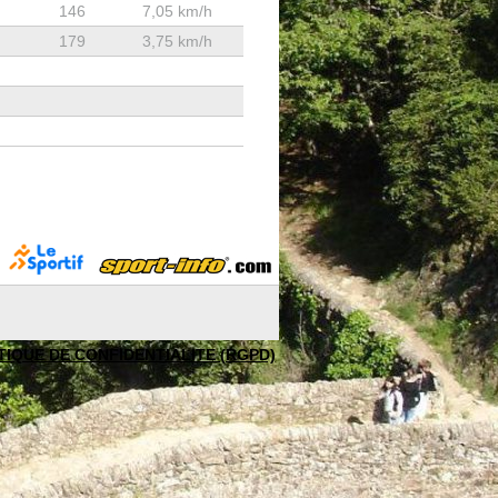
146
7,05 km/h
179
3,75 km/h
TIQUE DE CONFIDENTIALITE (RGPD)