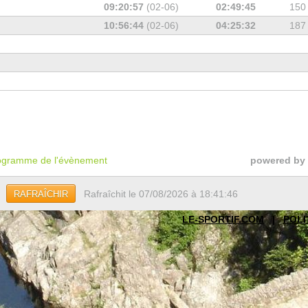
09:20:57
(02-06)
02:49:45
150
10:56:44
(02-06)
04:25:32
187
gramme de l'évènement
powered by
Rafraîchit le 07/08/2026 à 18:41:46
RAFRAÎCHIR
LE-SPORTIF.COM
|
POLI