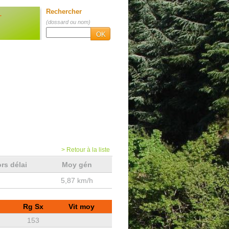
Rechercher
T
(dossard ou nom)
OK
> Retour à la liste
rs délai
Moy gén
5,87 km/h
Rg Sx
Vit moy
153