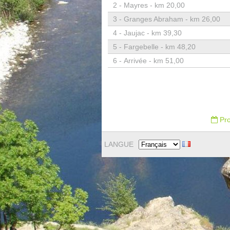
2 -
Mayres - km 20,00
3 -
Granges Abraham - km 26,00
4 -
Jaujac - km 39,30
5 -
Fargebelle - km 48,20
6 -
Arrivée - km 51,00
Pro
LANGUE