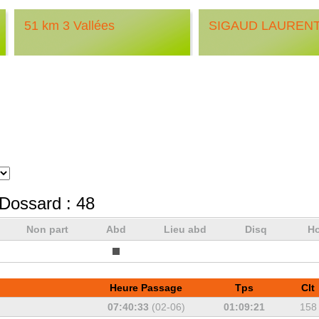
51 km 3 Vallées
SIGAUD LAUREN
Dossard :
48
Non part
Abd
Lieu abd
Disq
Ho
Heure Passage
Tps
Clt
07:40:33
(02-06)
01:09:21
158