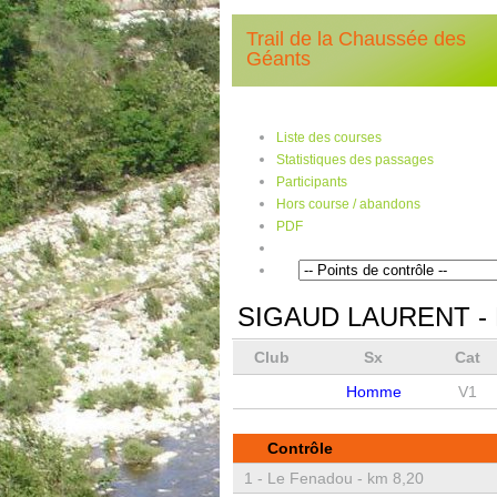
Trail de la Chaussée des
Géants
Liste des courses
Statistiques des passages
Participants
Hors course / abandons
PDF
SIGAUD LAURENT
- 
Club
Sx
Cat
Homme
V1
Contrôle
1 -
Le Fenadou - km 8,20