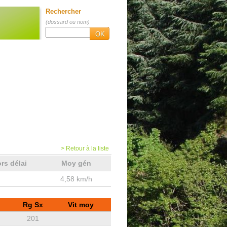
Rechercher
(dossard ou nom)
OK
> Retour à la liste
rs délai
Moy gén
4,58 km/h
Rg Sx
Vit moy
201