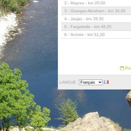
2 -
Mayres - km 20,00
3 -
Granges Abraham - km 26,00
4 -
Jaujac - km 39,30
5 -
Fargebelle - km 48,20
6 -
Arrivée - km 51,00
Pro
LANGUE