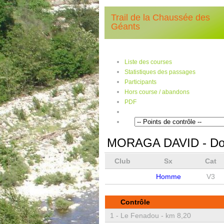
Trail de la Chaussée des
Géants
Liste des courses
Statistiques des passages
Participants
Hors course / abandons
PDF
MORAGA DAVID
- Do
Club
Sx
Cat
Homme
V3
Contrôle
1 -
Le Fenadou - km 8,20