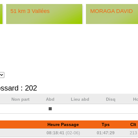
51 km 3 Vallées
MORAGA DAVID
ssard :
202
Non part
Abd
Lieu abd
Disq
Ho
Heure Passage
Tps
Clt
08:18:41
(02-06)
01:47:29
213