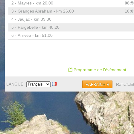
2 -
Mayres - km 20,00
08:5
3 -
Granges Abraham - km 26,00
10:0
4 -
Jaujac - km 39,30
5 -
Fargebelle - km 48,20
6 -
Arrivée - km 51,00
Programme de l'évènement
LANGUE
Rafraîchi
RAFRAÎCHIR