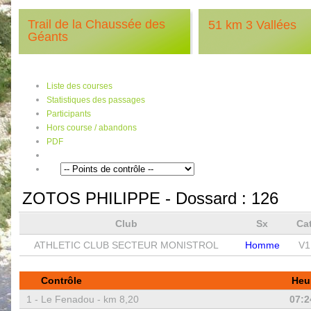
Trail de la Chaussée des
51 km 3 Vallées
Géants
Liste des courses
Statistiques des passages
Participants
Hors course / abandons
PDF
ZOTOS PHILIPPE
- Dossard :
126
Club
Sx
Ca
ATHLETIC CLUB SECTEUR MONISTROL
Homme
V1
Contrôle
Heu
1 -
Le Fenadou - km 8,20
07:2