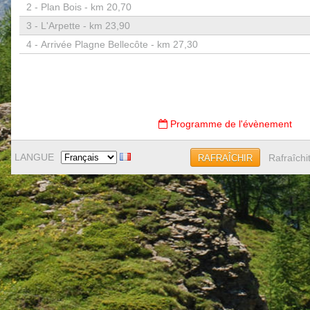
2 -
Plan Bois - km 20,70
3 -
L'Arpette - km 23,90
4 -
Arrivée Plagne Bellecôte - km 27,30
Programme de l'évènement
LANGUE
Rafraîchi
RAFRAÎCHIR