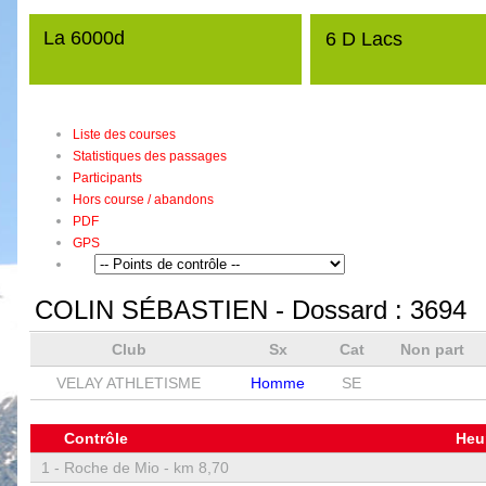
La 6000d
6 D Lacs
Liste des courses
Statistiques des passages
Participants
Hors course / abandons
PDF
GPS
COLIN SÉBASTIEN
- Dossard :
3694
Club
Sx
Cat
Non part
VELAY ATHLETISME
Homme
SE
Contrôle
Heu
1 -
Roche de Mio - km 8,70