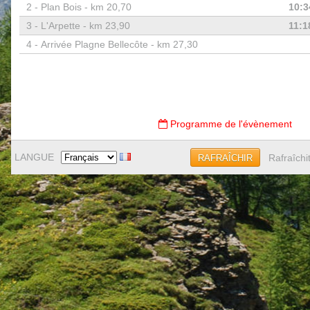
2 -
Plan Bois - km 20,70
10:3
3 -
L'Arpette - km 23,90
11:1
4 -
Arrivée Plagne Bellecôte - km 27,30
Programme de l'évènement
LANGUE
Rafraîchi
RAFRAÎCHIR