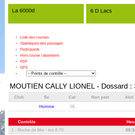
La 6000d
6 D Lacs
Liste des courses
Statistiques des passages
Participants
Hors course / abandons
PDF
GPS
MOUTIEN CALLY LIONEL
- Dossard :
Club
Sx
Cat
Non part
Abd
Homme
SE
Contrôle
Heu
1 -
Roche de Mio - km 8,70
09:3