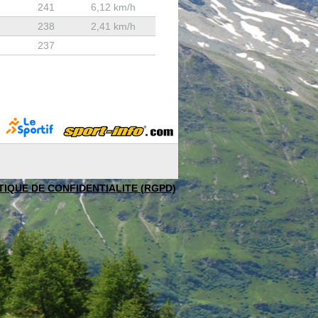
241
6,12 km/h
238
2,41 km/h
237
TIQUE DE CONFIDENTIALITE (RGPD)