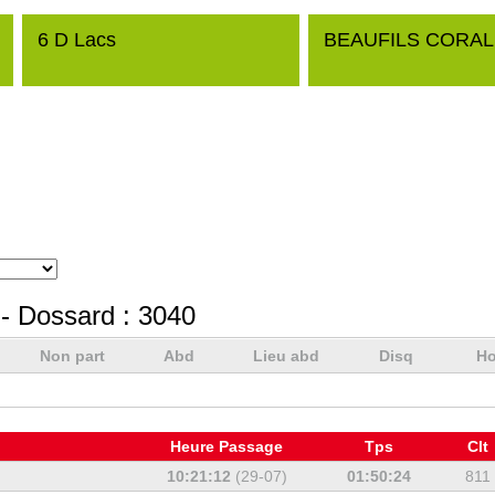
6 D Lacs
BEAUFILS CORAL
- Dossard :
3040
Non part
Abd
Lieu abd
Disq
Ho
Heure Passage
Tps
Clt
10:21:12
(29-07)
01:50:24
811