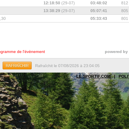
12:18:50
(29-07)
03:48:02
812
13:38:29
(29-07)
05:07:41
805
7,30
05:33:43
801
gramme de l'évènement
powered by
Rafraîchit le 07/08/2026 à 23:04:05
RAFRAÎCHIR
LE-SPORTIF.COM
|
POLI