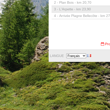
2 -
Plan Bois - km 20,70
3 -
L'Arpette - km 23,90
4 -
Arrivée Plagne Bellecôte - km 2
Pro
LANGUE