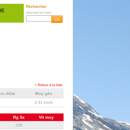
Rechercher
IE
(dossard ou nom)
OK
> Retour à la liste
rs délai
Moy gén
4,91 km/h
Rg Sx
Vit moy
236