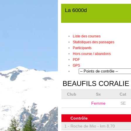
La 6000d
Liste des courses
Statistiques des passages
Participants
Hors course / abandons
PDF
GPS
BEAUFILS CORALIE
Club
Sx
Cat
Femme
SE
Contrôle
1 -
Roche de Mio - km 8,70