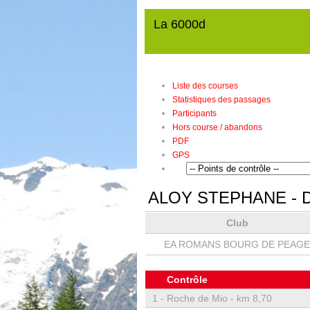
La 6000d
Liste des courses
Statistiques des passages
Participants
Hors course / abandons
PDF
GPS
ALOY STEPHANE
- 
Club
EA ROMANS BOURG DE PEAGE
Contrôle
1 -
Roche de Mio - km 8,70