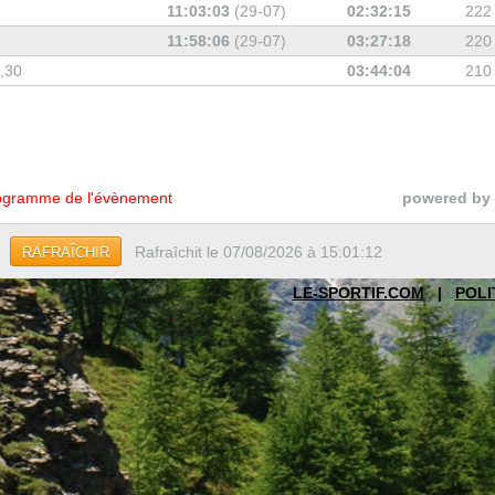
11:03:03
(29-07)
02:32:15
222
11:58:06
(29-07)
03:27:18
220
7,30
03:44:04
210
gramme de l'évènement
powered by
Rafraîchit le 07/08/2026 à 15:01:12
RAFRAÎCHIR
LE-SPORTIF.COM
|
POLI