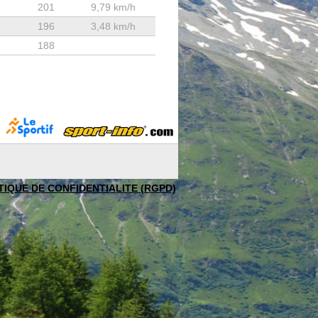
201
9,79 km/h
196
3,48 km/h
188
TIQUE DE CONFIDENTIALITE (RGPD)