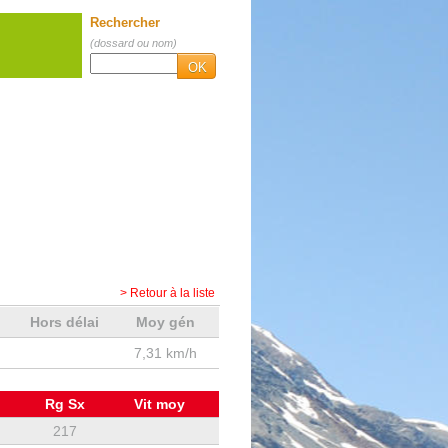
Rechercher
(dossard ou nom)
OK
> Retour à la liste
q
Hors délai
Moy gén
7,31 km/h
Rg Sx
Vit moy
217