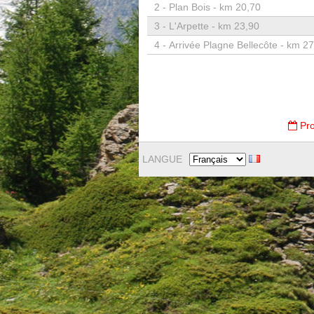
2 -
Plan Bois - km 20,70
3 -
L'Arpette - km 23,90
4 -
Arrivée Plagne Bellecôte - km 2
Pro
LANGUE