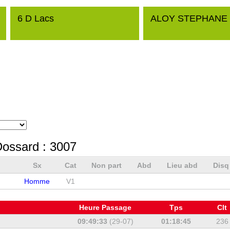
6 D Lacs
ALOY STEPHANE
Dossard :
3007
Sx
Cat
Non part
Abd
Lieu abd
Dis
Homme
V1
Heure Passage
Tps
Clt
09:49:33
(29-07)
01:18:45
236