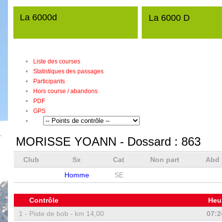
La 6000d
La 6000 D
Liste des courses
Statistiques des passages
Participants
Hors course / abandons
PDF
GPS
MORISSE YOANN
- Dossard :
863
Club
Sx
Cat
Non part
Abd
Homme
SE
Contrôle
Heu
1 -
Piste de bob - km 14,00
07:2