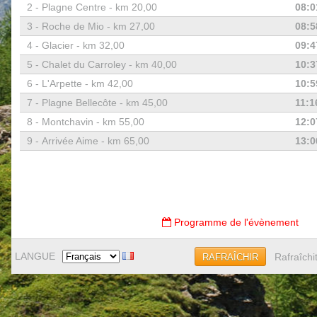
2 -
Plagne Centre - km 20,00
08:0
3 -
Roche de Mio - km 27,00
08:5
4 -
Glacier - km 32,00
09:4
5 -
Chalet du Carroley - km 40,00
10:3
6 -
L'Arpette - km 42,00
10:5
7 -
Plagne Bellecôte - km 45,00
11:1
8 -
Montchavin - km 55,00
12:0
9 -
Arrivée Aime - km 65,00
13:0
Programme de l'évènement
LANGUE
Rafraîchi
RAFRAÎCHIR