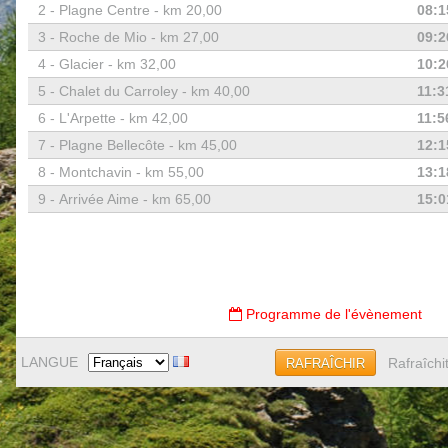
2 -
Plagne Centre - km 20,00
08:1
3 -
Roche de Mio - km 27,00
09:2
4 -
Glacier - km 32,00
10:2
5 -
Chalet du Carroley - km 40,00
11:3
6 -
L'Arpette - km 42,00
11:5
7 -
Plagne Bellecôte - km 45,00
12:1
8 -
Montchavin - km 55,00
13:1
9 -
Arrivée Aime - km 65,00
15:0
Programme de l'évènement
LANGUE
Rafraîchi
RAFRAÎCHIR