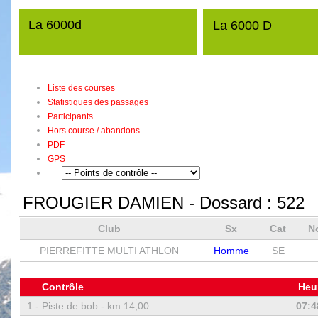
La 6000d
La 6000 D
Liste des courses
Statistiques des passages
Participants
Hors course / abandons
PDF
GPS
FROUGIER DAMIEN
- Dossard :
522
Club
Sx
Cat
N
PIERREFITTE MULTI ATHLON
Homme
SE
Contrôle
Heu
1 -
Piste de bob - km 14,00
07:4