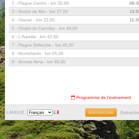
2 -
Plagne Centre - km 20,00
08:3
3 -
Roche de Mio - km 27,00
10:0
4 -
Glacier - km 32,00
11:2
5 -
Chalet du Carroley - km 40,00
6 -
L'Arpette - km 42,00
7 -
Plagne Bellecôte - km 45,00
8 -
Montchavin - km 55,00
9 -
Arrivée Aime - km 65,00
Programme de l'évènement
LANGUE
Rafraîchi
RAFRAÎCHIR