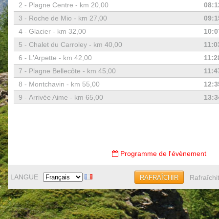
2 -
Plagne Centre - km 20,00
08:1
3 -
Roche de Mio - km 27,00
09:1
4 -
Glacier - km 32,00
10:0
5 -
Chalet du Carroley - km 40,00
11:0
6 -
L'Arpette - km 42,00
11:2
7 -
Plagne Bellecôte - km 45,00
11:4
8 -
Montchavin - km 55,00
12:3
9 -
Arrivée Aime - km 65,00
13:3
Programme de l'évènement
LANGUE
Rafraîchi
RAFRAÎCHIR