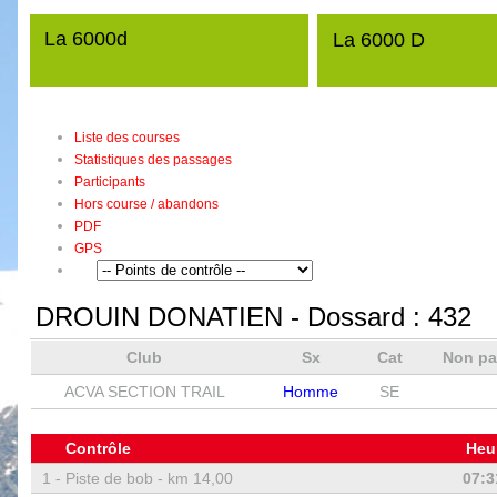
La 6000d
La 6000 D
Liste des courses
Statistiques des passages
Participants
Hors course / abandons
PDF
GPS
DROUIN DONATIEN
- Dossard :
432
Club
Sx
Cat
Non pa
ACVA SECTION TRAIL
Homme
SE
Contrôle
Heu
1 -
Piste de bob - km 14,00
07:3