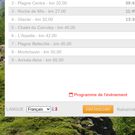
2 -
Plagne Centre - km 20,00
09:4
3 -
Roche de Mio - km 27,00
11:4
4 -
Glacier - km 32,00
13:3
5 -
Chalet du Carroley - km 40,00
6 -
L'Arpette - km 42,00
7 -
Plagne Bellecôte - km 45,00
8 -
Montchavin - km 55,00
9 -
Arrivée Aime - km 65,00
Programme de l'évènement
LANGUE
Rafraîchi
RAFRAÎCHIR