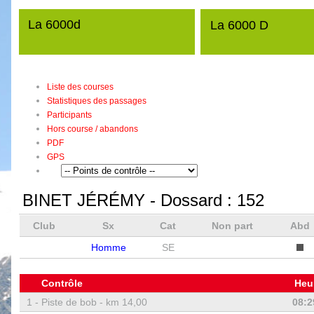
La 6000d
La 6000 D
Liste des courses
Statistiques des passages
Participants
Hors course / abandons
PDF
GPS
BINET JÉRÉMY
- Dossard :
152
Club
Sx
Cat
Non part
Abd
Homme
SE
Contrôle
Heu
1 -
Piste de bob - km 14,00
08:2