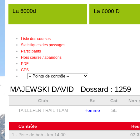
La 6000d
La 6000 D
Liste des courses
Statistiques des passages
Participants
Hors course / abandons
PDF
GPS
MAJEWSKI DAVID
- Dossard :
1259
Club
Sx
Cat
Non 
TAILLEFER TRAIL TEAM
Homme
SE
Contrôle
Heu
1 -
Piste de bob - km 14,00
07:3