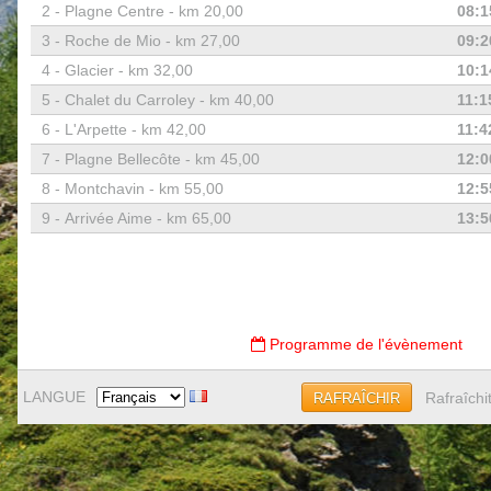
2 -
Plagne Centre - km 20,00
08:1
3 -
Roche de Mio - km 27,00
09:2
4 -
Glacier - km 32,00
10:1
5 -
Chalet du Carroley - km 40,00
11:1
6 -
L'Arpette - km 42,00
11:4
7 -
Plagne Bellecôte - km 45,00
12:0
8 -
Montchavin - km 55,00
12:5
9 -
Arrivée Aime - km 65,00
13:5
Programme de l'évènement
LANGUE
Rafraîchi
RAFRAÎCHIR