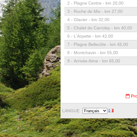
2 -
Plagne Centre - km 20,00
3 -
Roche de Mio - km 27,00
4 -
Glacier - km 32,00
5 -
Chalet du Carroley - km 40,00
6 -
L'Arpette - km 42,00
7 -
Plagne Bellecôte - km 45,00
8 -
Montchavin - km 55,00
9 -
Arrivée Aime - km 65,00
Pro
LANGUE