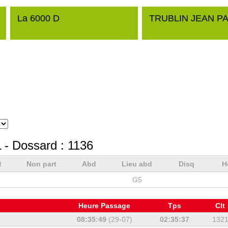
La 6000 D
TRUBLIN JEAN P
L
- Dossard :
1136
t
Non part
Abd
Lieu abd
Disq
H
G5
Heure Passage
Tps
Clt
08:35:49
(29-07)
02:35:37
132