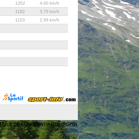
8
1202
4,60 km/h
5
1182
3,79 km/h
4
1153
2,99 km/h
TIQUE DE CONFIDENTIALITE (RGPD)