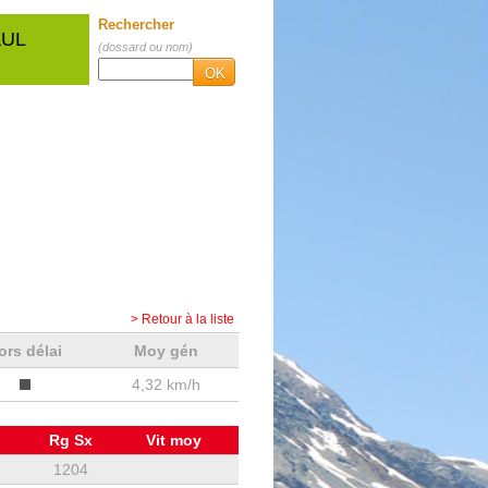
Rechercher
AUL
(dossard ou nom)
OK
> Retour à la liste
ors délai
Moy gén
4,32 km/h
Rg Sx
Vit moy
1
1204