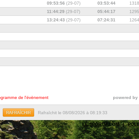
09:53:56
(29-07)
03:53:44
131
11:44:29
(29-07)
05:44:17
129
13:24:43
(29-07)
07:24:31
126
gramme de l'évènement
powered by
Rafraîchit le 08/08/2026 à 08:19:33
RAFRAÎCHIR
LE-SPORTIF.COM
|
POLI