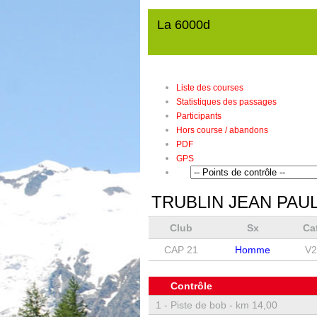
La 6000d
Liste des courses
Statistiques des passages
Participants
Hors course / abandons
PDF
GPS
TRUBLIN JEAN PAU
Club
Sx
Ca
CAP 21
Homme
V2
Contrôle
1 -
Piste de bob - km 14,00