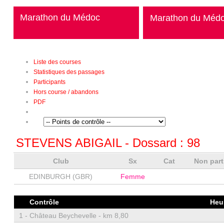
Marathon du Médoc
Marathon du Méd
Liste des courses
Statistiques des passages
Participants
Hors course / abandons
PDF
STEVENS ABIGAIL
- Dossard :
98
Club
Sx
Cat
Non par
EDINBURGH (GBR)
Femme
Contrôle
Heu
1 -
Château Beychevelle - km 8,80