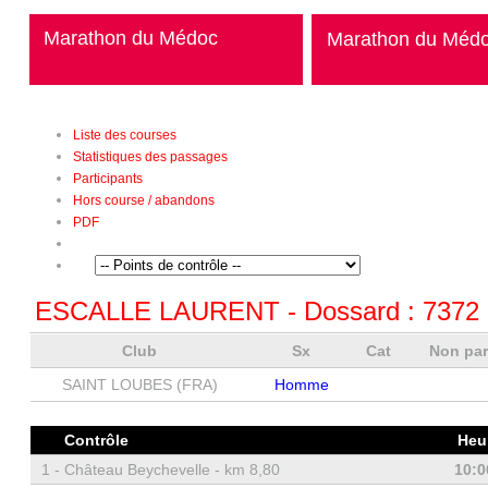
Marathon du Médoc
Marathon du Méd
Liste des courses
Statistiques des passages
Participants
Hors course / abandons
PDF
ESCALLE LAURENT
- Dossard :
7372
Club
Sx
Cat
Non pa
SAINT LOUBES (FRA)
Homme
Contrôle
Heu
1 -
Château Beychevelle - km 8,80
10:0