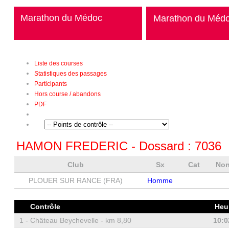
Marathon du Médoc
Marathon du Méd
Liste des courses
Statistiques des passages
Participants
Hors course / abandons
PDF
HAMON FREDERIC
- Dossard :
7036
Club
Sx
Cat
Non
PLOUER SUR RANCE (FRA)
Homme
Contrôle
Heu
1 -
Château Beychevelle - km 8,80
10:0