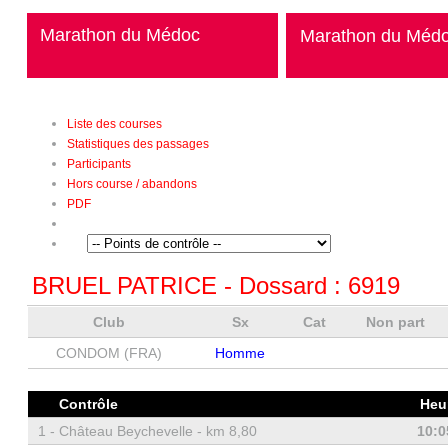
Marathon du Médoc
Marathon du Méd
Liste des courses
Statistiques des passages
Participants
Hors course / abandons
PDF
BRUEL PATRICE
- Dossard :
6919
Club
Sx
Cat
Non part
CONDOM (FRA)
Homme
Contrôle
Heu
1 -
Château Beychevelle - km 8,80
10:0