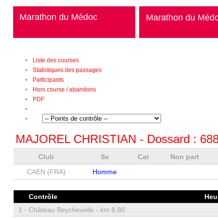
Marathon du Médoc
Marathon du Méd
Liste des courses
Statistiques des passages
Participants
Hors course / abandons
PDF
MAJOREL CHRISTIAN
- Dossard :
68
Club
Sx
Cat
Non part
CAEN (FRA)
Homme
Contrôle
Heu
1 -
Château Beychevelle - km 8,80