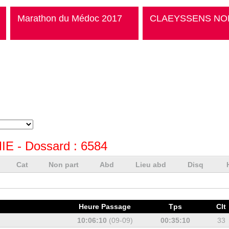
Marathon du Médoc 2017
CLAEYSSENS NO
IE
- Dossard :
6584
Cat
Non part
Abd
Lieu abd
Disq
Heure Passage
Tps
Clt
10:06:10
(09-09)
00:35:10
33