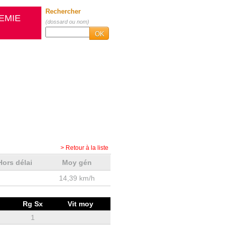
Rechercher
EMIE
(dossard ou nom)
OK
> Retour à la liste
Hors délai
Moy gén
14,39 km/h
Rg Sx
Vit moy
1