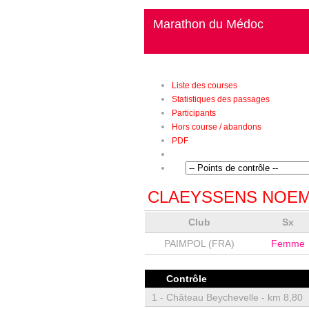
Marathon du Médoc
Liste des courses
Statistiques des passages
Participants
Hors course / abandons
PDF
CLAEYSSENS NOEM
Club
Sx
PAIMPOL (FRA)
Femme
Contrôle
1 -
Château Beychevelle - km 8,80