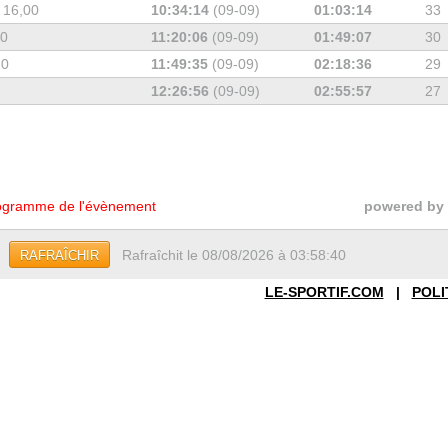
 16,00
10:34:14
(09-09)
01:03:14
33
20
11:20:06
(09-09)
01:49:07
30
20
11:49:35
(09-09)
02:18:36
29
12:26:56
(09-09)
02:55:57
27
gramme de l'évènement
powered by
Rafraîchit le 08/08/2026 à 03:58:40
RAFRAÎCHIR
LE-SPORTIF.COM
|
POLI